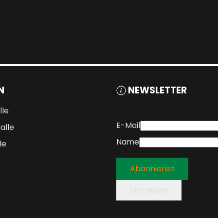
N
NEWSLETTER
lle
E-Mail
alle
Name
le
Abonnieren
Abmelden