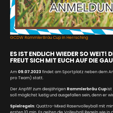
GCDW RammlerBräu Cup in Herrsching
ES IST ENDLICH WIEDER SO WEIT
FREUT SICH MIT EUCH AUF DIE GA
Am
09.07.2023
findet am Sportplatz neben dem Am
pro Team) statt.
Der Anpfiff zum diesjährigen
Rammlerbräu Cup
is
soll möglichst lustig und ausgefallen sein, denn er
Spielregeln
: Quattro-Mixed Rasenvolleyball mit min
ersten 10 min. Es gelten die Volleyball Regeln wie i