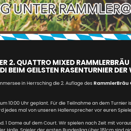
! DER 2. QUATTRO MIXED RAMMLERBRÄ
UDI BEIM GEILSTEN RASENTURNIER DER
mersee in Herrsching die 2. Auflage des
RammlerBräu
t um
10
:00 Uhr geplant.
Für die Teilnahme an dem Turnier 
 wird jedes mal von unseren Hallensprecher vor euren Spie
d. 1 Dame auf dem Court. Wir spielen nach Zeit mit vorau
n der Halle. Spieler der ersten Bundesliga über 181cm sind