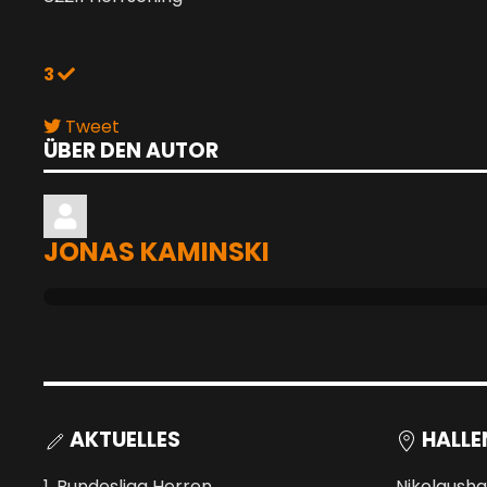
3
Tweet
ÜBER DEN AUTOR
pinterest
JONAS KAMINSKI
AKTUELLES
HALLE
1. Bundesliga Herren
Nikolausha