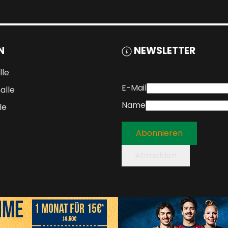
N
NEWSLETTER
lle
E-Mail
alle
Name
le
Abonnieren
Abmelden