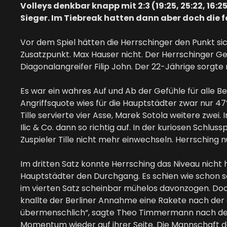
Volleys denkbar knapp mit 2:3 (19:25, 25:22, 16:
Sieger. Im Tiebreak hatten dann aber doch die f
Vor dem Spiel hätten die Herrschinger den Punkt s
Zusatzpunkt. Max Hauser nicht. Der Herrschinger 
Diagonalangreifer Filip John. Der 22-Jährige sorgte
Es war ein wahres Auf und Ab der Gefühle für alle Be
Angriffsquote wies für die Hauptstädter zwar nur 4
Tille servierte vier Asse, Marek Sotola weitere zwe
Ilic & Co. dann so richtig auf. In der kuriosen Schlu
Zuspieler Tille nicht mehr einwechseln. Herrsching 
Im dritten Satz konnte Herrsching das Niveau nicht h
Hauptstädter den Durchgang. Es schien wie schon so 
im vierten Satz scheinbar mühelos davonzogen. Doch d
knallte der Berliner Annahme eine Rakete nach der 
übermenschlich“, sagte Theo Timmermann nach dem S
Momentum wieder auf ihrer Seite. Die Mannschaft des