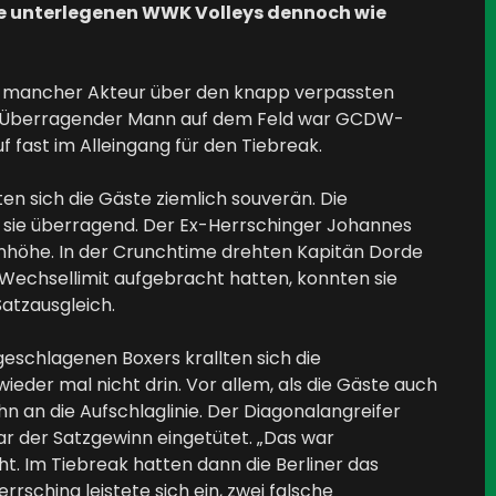
n die unterlegenen WWK Volleys dennoch wie
so mancher Akteur über den knapp verpassten
n." Überragender Mann auf dem Feld war GCDW-
 fast im Alleingang für den Tiebreak.
ten sich die Gäste ziemlich souverän. Die
en sie überragend. Der Ex-Herrschinger Johannes
ugenhöhe. In der Crunchtime drehten Kapitän Dorde
as Wechsellimit aufgebracht hatten, konnten sie
Satzausgleich.
ngeschlagenen Boxers krallten sich die
ieder mal nicht drin. Vor allem, als die Gäste auch
hn an die Aufschlaglinie. Der Diagonalangreifer
ar der Satzgewinn eingetütet. „Das war
. Im Tiebreak hatten dann die Berliner das
sching leistete sich ein, zwei falsche