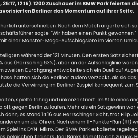
25, 25:17, 12:15). 1200 Zuschauer im BMW Park feierte
avorisierten Berliner das Momentum auf ihrer Seite.
icherlich unterschrieben. Nach dem Match ärgerte sich 
Geschäftsführer sagte: "Wir haben einen Punkt gewonne
 mit einer Monster-Mega-Aufschlagsiere im vierten Umlauf
teiligten während der 121 Minuten. Den ersten Satz sicher
7% aus (Herrsching 63%), aber an der Aufschlaglinie war
i. Im zweiten Durchgang entwickelte sich ein Duell auf A
ssphase hatten sich die Berliner zudem verzockt, als sie d
nutzte die Verwirrung im Berliner Zuspiel konsequent zum 
alten, spielte fahrig und unkonzentriert. Im Stile eines a
oft gegen Berlin zu laufen. Mehr als ein Satzgewinn war w
ann, es stand 14:16 aus Herrschinger Sicht, trat Filip Jo
anderen um die Ohren. Nach einem 11-Punkte-Run (!!!) w
piel ins DYN-Mikro. Der BMW Park eskalierte regelrecht
 belgischen Trainers Joel Banks kämpfte sich zurück, Herr