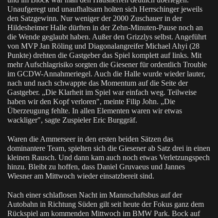
Unaufgeregt und unaufhaltsam holten sich Herrschinger jeweils
den Satzgewinn. Nur weniger der 2000 Zuschauer in der
Hildesheimer Halle dürften in der Zehn-Minuten-Pause noch an
die Wende geglaubt haben. Außer den Grizzlys selbst. Angeführt
von MVP Jan Röling und Diagonalangreifer Michael Ahyi (28
Punkte) drehten die Gastgeber das Spiel komplett auf links. Mit
mehr Aufschlagrisiko sorgten die Giesener für ordentlich Trouble
im GCDW-Annahmeriegel. Auch die Halle wurde wieder lauter,
nach und nach schwappte das Momentum auf die Seite der
Gastgeber. „Die Klarheit im Spiel war einfach weg. Teilweise
haben wir den Kopf verloren", meinte Filip John. „Die
Überzeugung fehlte. In allen Elementen waren wir etwas
wackliger", sagte Zuspieler Eric Burggräf.
Waren die Ammerseer in den ersten beiden Sätzen das
dominantere Team, spielten sich die Giesener ab Satz drei in einen
kleinen Rausch. Und dann kam auch noch etwas Verletzungspech
hinzu. Bleibt zu hoffen, dass Daniel Gruvaeus und Jannes
Wiesner am Mittwoch wieder einsatzbereit sind.
Nach einer schlaflosen Nacht im Mannschaftsbus auf der
Autobahn in Richtung Süden gilt seit heute der Fokus ganz dem
Rückspiel am kommenden Mittwoch im BMW Park. Bock auf