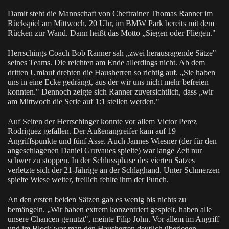
Damit steht die Mannschaft von Cheftrainer Thomas Ranner im
Rückspiel am Mittwoch, 20 Uhr, im BMW Park bereits mit dem
Rücken zur Wand. Dann heißt das Motto „Siegen oder Fliegen."
Herrschings Coach Bob Ranner sah „zwei herausragende Sätze"
seines Teams. Die reichten am Ende allerdings nicht. Ab dem
dritten Umlauf drehten die Hausherren so richtig auf. „Sie haben
uns in eine Ecke gedrängt, aus der wir uns nicht mehr befreien
konnten." Dennoch zeigte sich Ranner zuversichtlich, dass „wir
am Mittwoch die Serie auf 1:1 stellen werden."
Auf Seiten der Herrschinger konnte vor allem Victor Perez
Rodriguez gefallen. Der Außenangreifer kam auf 19
Angriffspunkte und fünf Asse. Auch Jannes Wiesner (der für den
angeschlagenen Daniel Gruvaues spielte) war lange Zeit nur
schwer zu stoppen. In der Schlussphase des vierten Satzes
verletzte sich der 21-Jährige an der Schlaghand. Unter Schmerzen
spielte Wiese weiter, freilich fehlte ihm der Punch.
An den ersten beiden Sätzen gab es wenig bis nichts zu
bemängeln. „Wir haben extrem konzentriert gespielt, haben alle
unsere Chancen genutzt", meinte Filip John. Vor allem im Angriff
und im Block war man den Hausherren deutlich überlegen.