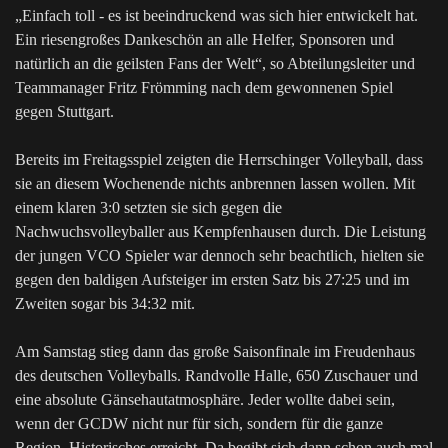
„Einfach toll - es ist beeindruckend was sich hier entwickelt hat.
Ein riesengroßes Dankeschön an alle Helfer, Sponsoren und
natürlich an die geilsten Fans der Welt“, so Abteilungsleiter und
Teammanager Fritz Frömming nach dem gewonnenen Spiel
gegen Stuttgart.
Bereits im Freitagsspiel zeigten die Herrschinger Volleyball, dass
sie an diesem Wochenende nichts anbrennen lassen wollen. Mit
einem klaren 3:0 setzten sie sich gegen die
Nachwuchsvolleyballer aus Kempfenhausen durch. Die Leistung
der jungen VCO Spieler war dennoch sehr beachtlich, hielten sie
gegen den baldigen Aufsteiger im ersten Satz bis 27:25 und im
Zweiten sogar bis 34:32 mit.
Am Samstag stieg dann das große Saisonfinale im Freudenhaus
des deutschen Volleyballs. Randvolle Halle, 650 Zuschauer und
eine absolute Gänsehautatmosphäre. Jeder wollte dabei sein,
wenn der GCDW nicht nur für sich, sondern für die ganze
Region, Historisches erreicht. Da begibt sich dann schon auch mal