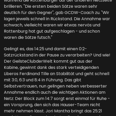
während die Rottenburger auf der anderen Netzseite
brillieren. "Die ersten beiden Sätze waren sehr
deutlich für den Gegner", gab GCDW-Coach zu. "Wir
lagen jeweils schnell in Rückstand. Die Annahme war
schwach, vielleicht waren wir etwas nervös und
Rottenburg hat gut aufgeschlagen - und schon
waren die Sätze futsch."
Gelingt es, das 14:25 und damit einen 0:2-
Satzrückstand in der Pause zu verarbeiten? Und wie!
Der GeilsteClubderWelt kommt gut aus der
Kabine, gewinnt dank des stark verteidigenden
Liberos Ferdinand Tille an Stabilität und geht schnell
mit 3:0, 6:3 und 8:4 in Führung. Das gibt
Selbstvertrauen, nun gelingen neben verbesserter
Annahme endlich auch die wichtigen Aktionen am
Netz: Der Block zum 14:7 sorgt erst einmal für Ruhe -
ein Vorsprung, den sich das Hauser-Team nicht
mehr nehmen lässt. Jori Mantha bringt das 25:21