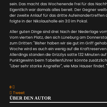
sein. Das macht das Wochenende frei für das Nachho
Eigentlich war damals alles bereit. Der Gegner we
der zweite Anlauf für das dritte Aufeinandertreffe
folgte in der Nikolaushalle ein 3:0 im Pokal.
Aller guten Dinge sind drei: Nach der Niederlage vo
Vom vierten Platz, den sich Lüneburg am Donnerstag
zum Dritten: "Bisher haben wir sie gut im Griff gehab
Woche wird es auch ein wenig auf die Kraftreserve
Allerdings standen die Grizzlys satte 132 Minuten auf
Punktgewinn beim Tabellenführer könnte zusätzliche
"über sehr starke Angreifer", wie Max Hauser findet
0
Tweet
pinterest
ÜBER DEN AUTOR