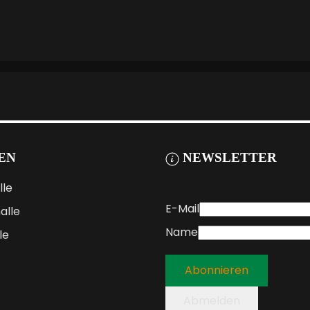
EN
NEWSLETTER
lle
E-Mail
alle
Name
le
Abonnieren
Abmelden