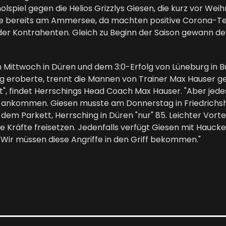
lspiel gegen die Helios Grizzlys Giesen, die kurz vor W
ilte bereits am Ammersee, da machten positive Corona-Te
n der Kontrahenten. Gleich zu Beginn der Saison gewann d
m Mittwoch in Düren und dem 3:0-Erfolg von Lüneburg in B
 eroberte, trennt die Mannen von Trainer Max Hauser ger
t", findet Herrschings Head Coach Max Hauser. "Aber jedes 
n ankommen. Giesen musste am Donnerstag in Friedrichsha
 dem Parkett, Herrsching in Düren "nur" 85. Leichter Vorte
 Kräfte freisetzen. Jedenfalls verfügt Giesen mit Haucke
. "Wir müssen diese Angriffe in den Griff bekommen."