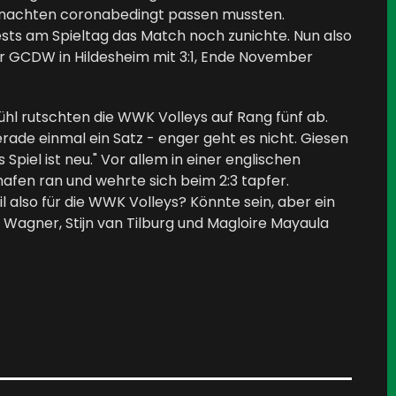
eihnachten coronabedingt passen mussten.
sts am Spieltag das Match noch zunichte. Nun also
er GCDW in Hildesheim mit 3:1, Ende November
ühl rutschten die WWK Volleys auf Rang fünf ab.
ade einmal ein Satz - enger geht es nicht. Giesen
Spiel ist neu." Vor allem in einer englischen
fen ran und wehrte sich beim 2:3 tapfer.
il also für die WWK Volleys? Könnte sein, aber ein
 Wagner, Stijn van Tilburg und Magloire Mayaula