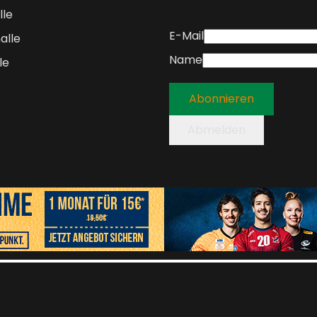
lle
E-Mail
alle
Name
le
Abonnieren
Abmelden