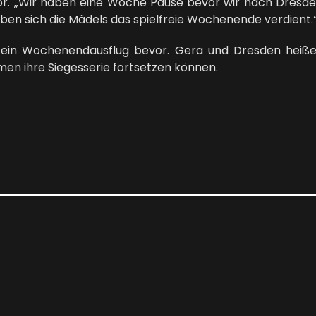
or. „Wir haben eine Woche Pause bevor wir nach Dresden
haben sich die Mädels das spielfreie Wochenende verdient.“
 ein Wochenendausflug bevor. Gera und Dresden heiß
n ihre Siegesserie fortsetzen können.