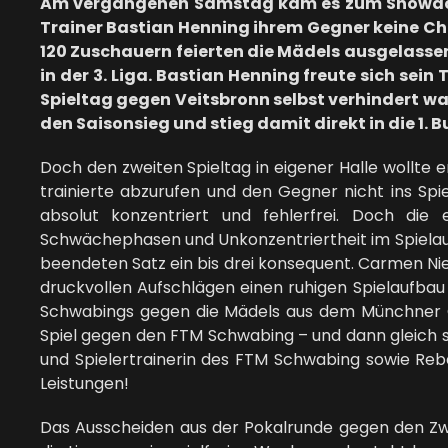
Am vergangenen Samstag kam es zum Showdown
Trainer Bastian Henning ihrem Gegner keine Ch
120 Zuschauern feierten die Mädels ausgelassen 
in der 3. Liga. Bastian Henning freute sich se
Spieltag gegen Veitsbronn selbst verhindert wa
den Saisonsieg und stieg damit direkt in die 1.
Doch den zweiten Spieltag in eigener Halle wollte 
trainierte abzurufen und den Gegner nicht ins Spi
absolut konzentriert und fehlerfrei. Doch di
Schwächephasen und Unkonzentriertheit im Spielaufb
beendeten Satz ein bis drei konsequent. Carmen Ni
druckvollen Aufschlägen einen ruhigen Spielaufbau
Schwabings gegen die Mädels aus dem Münchner Os
Spiel gegen den FTM Schwabing – und dann gleich s
und Spielertrainerin des FTM Schwabing sowie Re
Leistungen!
Das Ausscheiden aus der Pokalrunde gegen den Zw