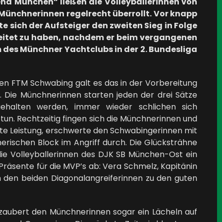
 München“ ließen die Volleyballerinnen von
Münchnerinnen regelrecht überrollt. Vor knapp
e sich der Aufsteiger den zweiten Sieg in Folge
egleitet zu haben, nachdem er beim vergangenen
m des Münchner Yachtclubs in der 2. Bundesliga
len FTM Schwabing galt es das in der Vorbereitung
f. Die Münchnerinnen starten jeden der drei Sätze
gehalten werden, immer wieder schlichen sich
un. Rechtzeitig fingen sich die Münchnerinnen und
ute Leistung, erschwerte den Schwabingerinnen mit
rischen Block im Angriff durch. Die Glücksträhne
ie Volleyballerinnen des DJK SB München-Ost ein
räsente für die MVP’s ab: Vera Schmelz, Kapitänin
 den beiden Diagonalangreiferinnen zu den guten
zaubert den Münchnerinnen sogar ein Lächeln auf