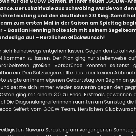
 für die GCDW Damen. In ihrer neuen „GCDW-Arena
ance. Der Lokalrivale aus Schwabing wurde von den 
ihre Leistung und den deutlichen 3:0 Sieg. Somit holt
in Team zum ersten Mal in der Saison am Spieltag b
r – Bastian Henning holte sich mit seinem Segeltea
 Bundesliga auf – Herzlichen Glückwunsch!
er sich keineswegs entgehen lassen. Gegen den Lokalriva
el kommen zu lassen. Der Plan ging nur stellenweise au
e erarbeiteten großen Vorsprünge konnten seltenst 
au ein. Den Satzsiegen sollte das aber keinen Abbruch t
eto zeigte an ihrem eigenen Geburtstag von Beginn an g
 und setzte sich immer wieder souverän gegen den gegne
ten ging mit einem 3:0 zu Ende. Erstmals gewannen d
o! Die Diagonalangreiferinnen räumten am Samstag die P
becca Seifert vom GCDW Team. Herzlichen Glückwunsch
eitligisten Nawaro Straubing am vergangenen Sonntag 