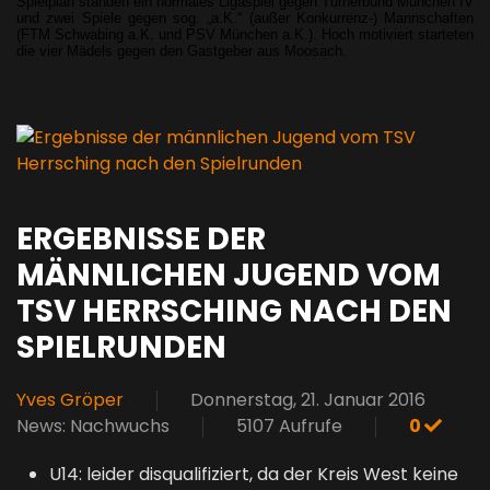
Spielplan standen ein normales Ligaspiel gegen Turnerbund München IV
und zwei Spiele gegen sog. „a.K.“ (außer Konkurrenz-) Mannschaften
(FTM Schwabing a.K. und PSV München a.K.). Hoch motiviert starteten
die vier Mädels gegen den Gastgeber aus Moosach.
ERGEBNISSE DER
MÄNNLICHEN JUGEND VOM
TSV HERRSCHING NACH DEN
SPIELRUNDEN
Yves Gröper
Donnerstag, 21. Januar 2016
News: Nachwuchs
5107 Aufrufe
0
U14: leider disqualifiziert, da der Kreis West keine