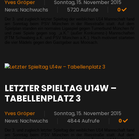
Yves Gröper
Sonntag, 15. November 2015
News: Nachwuchs
5720 Aufrufe
0
Der 3. und zugleich letzter Spieltag der weiblichen U14 Mannschaft fand
am Sonntag beim PSV München in der Riesstraße statt. Auf dem
Spielplan standen ein normales Ligaspiel gegen Turnerbund München IV
und zwei Spiele gegen sog. „a.K.“ (außer Konkurrenz-) Mannschaften
(FTM Schwabing a.K. und PSV München a.K.). Hoch motiviert starteten
die vier Mädels gegen den Gastgeber aus Moosach.
LETZTER SPIELTAG U14W –
TABELLENPLATZ 3
Yves Gröper
Sonntag, 15. November 2015
News: Nachwuchs
4844 Aufrufe
0
Der 3. und zugleich letzter Spieltag der weiblichen U14 Mannschaft fand
am Sonntag beim PSV München in der Riesstraße statt. Auf dem